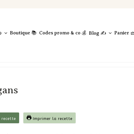
Boutique 📚
Codes promo & co 💰
Panier 

Blog ✍️
gans
 recette
Imprimer la recette