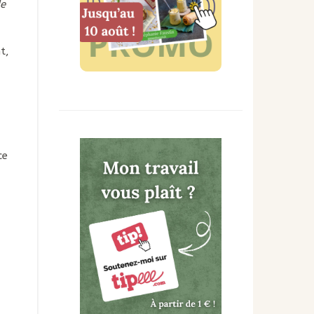
de
t,
ce