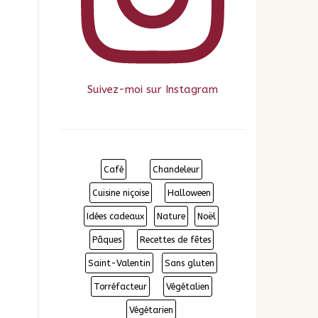
Suivez-moi sur Instagram
Café
Chandeleur
Cuisine niçoise
Halloween
Idées cadeaux
Nature
Noël
Pâques
Recettes de fêtes
Saint-Valentin
Sans gluten
Torréfacteur
Végétalien
Végétarien