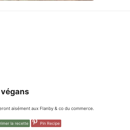
l végans
ueront aisément aux Flanby & co du commerce.
imer la recette
Pin Recipe