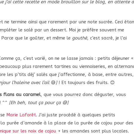
e j’ai cette recette en mode brouillon sur le blog, en attente 
et ne termine ainsi que rarement par une note sucrée. Ceci étan
pléter le salé par un dessert. Moi je préfère souvent me
 Parce que le goûter, et même le
gouthé
, c’est sacré, je l’ai
omme ça, c’est varié, on ne se lasse jamais : petits déjeuner «
 beaucoup plus rarement tartines ou viennoiseries, en alternan
 les p’tits déj’ salés que j’affectionne, à base, entre autres,
jour l’haleine avec l’ail
😅
]
! Et toujours des fruits. 😊
ts flans au caramel
, que vous pourrez donc déguster, vous
! ^^
[Eh beh, tout ça pour ça 😅]
use
Marie Laforêt
. J’ai juste procédé à quelques petits
 la purée d’amande à la place de la purée de cajou pour des
ique sur les noix de cajou
+ les amandes sont plus locales.