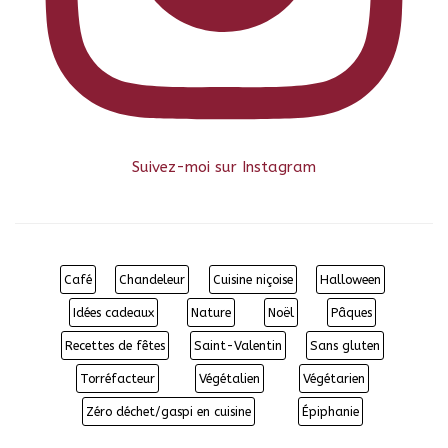
Suivez-moi sur Instagram
Café
Chandeleur
Cuisine niçoise
Halloween
Idées cadeaux
Nature
Noël
Pâques
Recettes de fêtes
Saint-Valentin
Sans gluten
Torréfacteur
Végétalien
Végétarien
Zéro déchet/gaspi en cuisine
Épiphanie