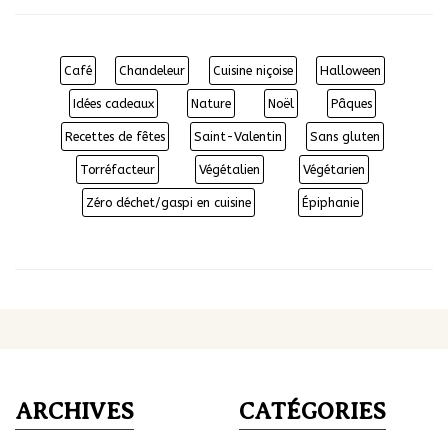
Café
Chandeleur
Cuisine niçoise
Halloween
Idées cadeaux
Nature
Noël
Pâques
Recettes de fêtes
Saint-Valentin
Sans gluten
Torréfacteur
Végétalien
Végétarien
Zéro déchet/gaspi en cuisine
Épiphanie
ARCHIVES
CATÉGORIES