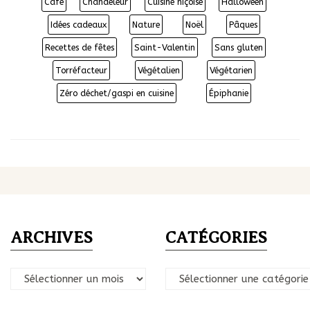
Café
Chandeleur
Cuisine niçoise
Halloween
Idées cadeaux
Nature
Noël
Pâques
Recettes de fêtes
Saint-Valentin
Sans gluten
Torréfacteur
Végétalien
Végétarien
Zéro déchet/gaspi en cuisine
Épiphanie
ARCHIVES
CATÉGORIES
Archives
Catégories