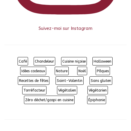
Suivez-moi sur Instagram
Café
Chandeleur
Cuisine niçoise
Halloween
Idées cadeaux
Nature
Noël
Pâques
Recettes de fêtes
Saint-Valentin
Sans gluten
Torréfacteur
Végétalien
Végétarien
Zéro déchet/gaspi en cuisine
Épiphanie