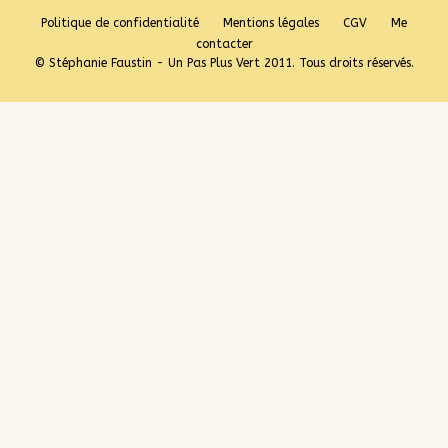
Politique de confidentialité
Mentions légales
CGV
Me
contacter
© Stéphanie Faustin - Un Pas Plus Vert 2011. Tous droits réservés.