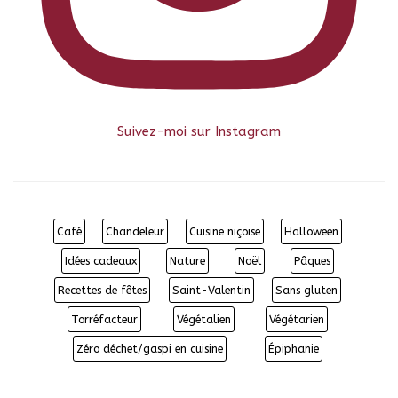
Suivez-moi sur Instagram
Café
Chandeleur
Cuisine niçoise
Halloween
Idées cadeaux
Nature
Noël
Pâques
Recettes de fêtes
Saint-Valentin
Sans gluten
Torréfacteur
Végétalien
Végétarien
Zéro déchet/gaspi en cuisine
Épiphanie