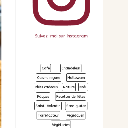
Suivez-moi sur Instagram
Café
Chandeleur
Cuisine niçoise
Halloween
Idées cadeaux
Nature
Noël
Pâques
Recettes de fêtes
Saint-Valentin
Sans gluten
Torréfacteur
Végétalien
Végétarien