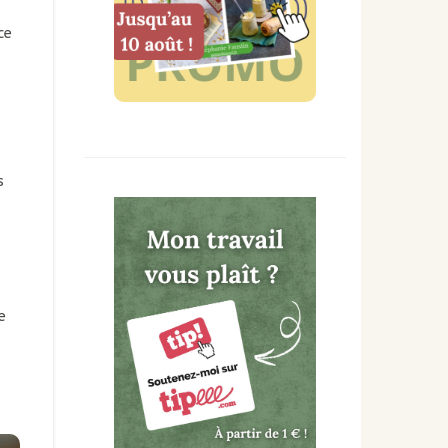
ce
s
e