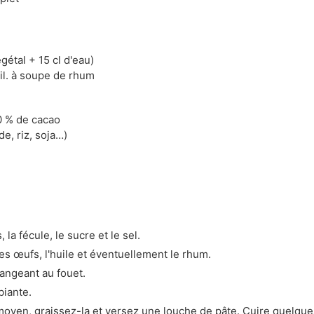
égétal + 15 cl d'eau)
il. à soupe de rhum
70 % de cacao
e, riz, soja…)
la fécule, le sucre et le sel.
es œufs, l'huile et éventuellement le rhum.
angeant au fouet.
biante.
moyen, graissez-la et versez une louche de pâte. Cuire quelque