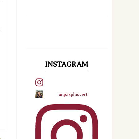
e
INSTAGRAM
unpasplusvert