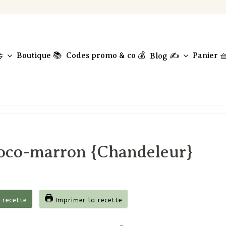
Boutique 📚
Codes promo & co 💰
Panier 

Blog ✍️
hoco-marron {Chandeleur}
 recette
Imprimer la recette