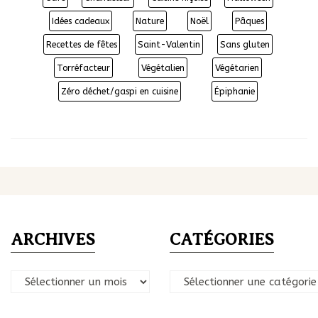
Idées cadeaux
Nature
Noël
Pâques
Recettes de fêtes
Saint-Valentin
Sans gluten
Torréfacteur
Végétalien
Végétarien
Zéro déchet/gaspi en cuisine
Épiphanie
ARCHIVES
CATÉGORIES
Archives
Catégories