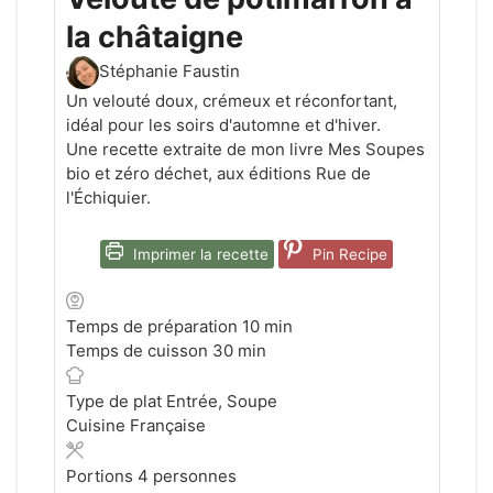
la châtaigne
Stéphanie Faustin
Un velouté doux, crémeux et réconfortant,
idéal pour les soirs d'automne et d'hiver.
Une recette extraite de mon livre Mes Soupes
bio et zéro déchet, aux éditions Rue de
l'Échiquier.
Imprimer la recette
Pin Recipe
minutes
Temps de préparation
10
min
minutes
Temps de cuisson
30
min
Type de plat
Entrée, Soupe
Cuisine
Française
Portions
4
personnes