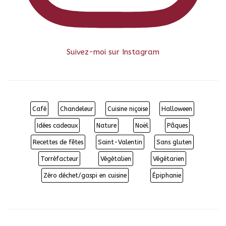
Suivez-moi sur Instagram
Café
Chandeleur
Cuisine niçoise
Halloween
Idées cadeaux
Nature
Noël
Pâques
Recettes de fêtes
Saint-Valentin
Sans gluten
Torréfacteur
Végétalien
Végétarien
Zéro déchet/gaspi en cuisine
Épiphanie