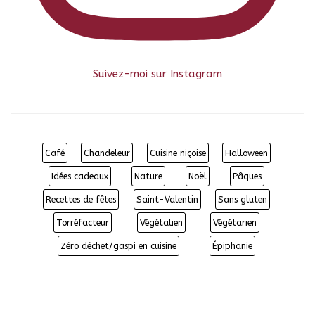
Suivez-moi sur Instagram
Café
Chandeleur
Cuisine niçoise
Halloween
Idées cadeaux
Nature
Noël
Pâques
Recettes de fêtes
Saint-Valentin
Sans gluten
Torréfacteur
Végétalien
Végétarien
Zéro déchet/gaspi en cuisine
Épiphanie