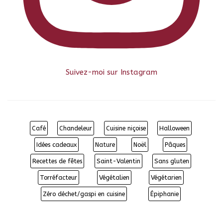
Suivez-moi sur Instagram
Café
Chandeleur
Cuisine niçoise
Halloween
Idées cadeaux
Nature
Noël
Pâques
Recettes de fêtes
Saint-Valentin
Sans gluten
Torréfacteur
Végétalien
Végétarien
Zéro déchet/gaspi en cuisine
Épiphanie