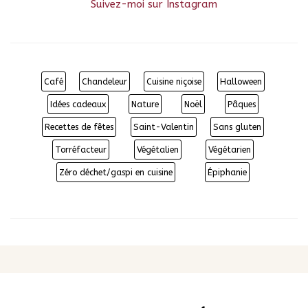
Suivez-moi sur Instagram
Café
Chandeleur
Cuisine niçoise
Halloween
Idées cadeaux
Nature
Noël
Pâques
Recettes de fêtes
Saint-Valentin
Sans gluten
Torréfacteur
Végétalien
Végétarien
Zéro déchet/gaspi en cuisine
Épiphanie