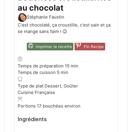
au chocolat
Stéphanie Faustin
C'est chocolaté, ça croustille, c'est sain et ça
se mange sans faim ! 😉
Imprimer la recette
Pin Recipe
minutes
Temps de préparation
15
min
minutes
Temps de cuisson
5
min
Type de plat
Dessert, Goûter
Cuisine
Française
Portions
17
bouchées environ
Ingrédients