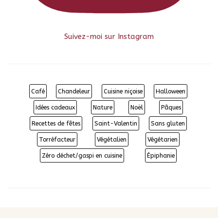
Suivez-moi sur Instagram
Café
Chandeleur
Cuisine niçoise
Halloween
Idées cadeaux
Nature
Noël
Pâques
Recettes de fêtes
Saint-Valentin
Sans gluten
Torréfacteur
Végétalien
Végétarien
Zéro déchet/gaspi en cuisine
Épiphanie