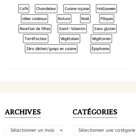
Café
Chandeleur
Cuisine niçoise
Halloween
Idées cadeaux
Nature
Noël
Pâques
Recettes de fêtes
Saint-Valentin
Sans gluten
Torréfacteur
Végétalien
Végétarien
Zéro déchet/gaspi en cuisine
Épiphanie
ARCHIVES
CATÉGORIES
Archives
Catégories