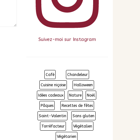
Suivez-moi sur Instagram
Café
Chandeleur
Cuisine niçoise
Halloween
Idées cadeaux
Nature
Noël
Pâques
Recettes de fêtes
Saint-Valentin
Sans gluten
Torréfacteur
Végétalien
Végétarien