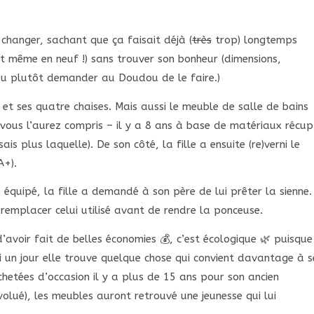
 changer, sachant que ça faisait déjà (
très
trop) longtemps
(et même en neuf !) sans trouver son bonheur (dimensions,
(Ou plutôt demander au Doudou de le faire.)
et ses quatre chaises. Mais aussi le meuble de salle de bains
vous l’aurez compris – il y a 8 ans à base de matériaux récup’
ais plus laquelle). De son côté, la fille a ensuite (re)verni le
A+).
équipé, la fille a demandé à son père de lui prêter la sienne. 
remplacer celui utilisé avant de rendre la ponceuse.
d’avoir fait de belles économies 💰, c’est écologique 🌿 puisque
si un jour elle trouve quelque chose qui convient davantage à s
chetées d’occasion il y a plus de 15 ans pour son ancien
olué), les meubles auront retrouvé une jeunesse qui lui