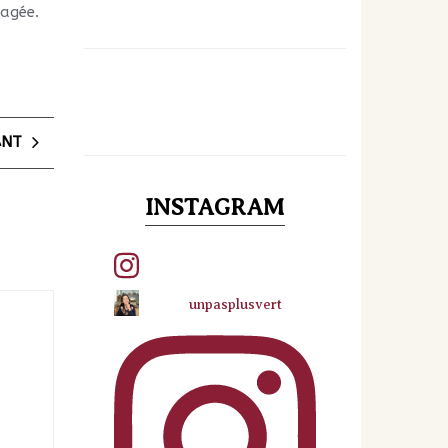
gagée.
ANT
INSTAGRAM
unpasplusvert