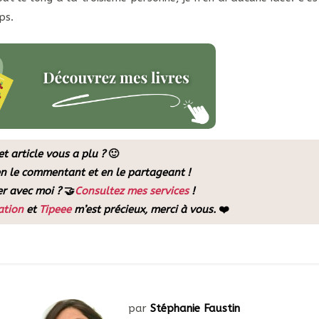
ps.
et article vous a plu ?
🙂
 en le commentant et en le partageant !
er avec moi ?
🤝
Consultez mes services
!
iation
et
Tipeee
m’est précieux, merci à vous.
❤️
par
Stéphanie Faustin