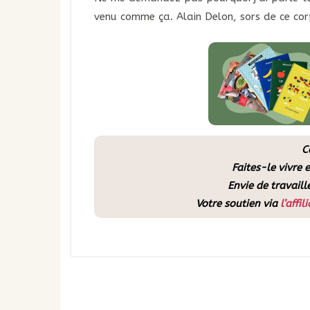
venu comme ça. Alain Delon, sors de ce cor
C
Faites-le vivre
Envie de travaill
Votre soutien via
l’affil