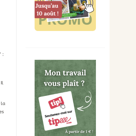
 :
Il
 la
es