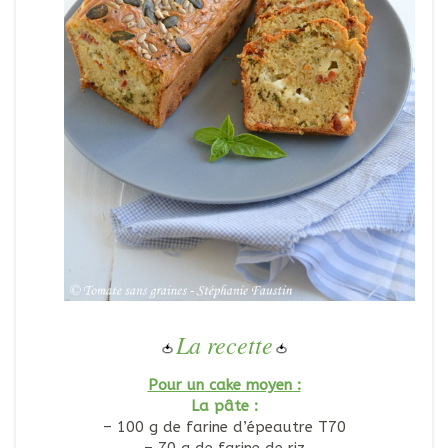
La recette
🍅
🍅
Pour un cake moyen :
La pâte :
– 100 g de farine d’épeautre T70