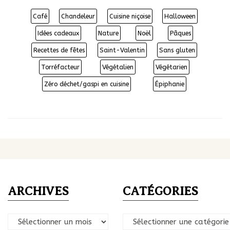
Café
Chandeleur
Cuisine niçoise
Halloween
Idées cadeaux
Nature
Noël
Pâques
Recettes de fêtes
Saint-Valentin
Sans gluten
Torréfacteur
Végétalien
Végétarien
Zéro déchet/gaspi en cuisine
Épiphanie
ARCHIVES
CATÉGORIES
Archives
Catégories