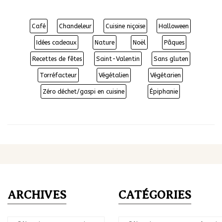
Café
Chandeleur
Cuisine niçoise
Halloween
Idées cadeaux
Nature
Noël
Pâques
Recettes de fêtes
Saint-Valentin
Sans gluten
Torréfacteur
Végétalien
Végétarien
Zéro déchet/gaspi en cuisine
Épiphanie
ARCHIVES
CATÉGORIES