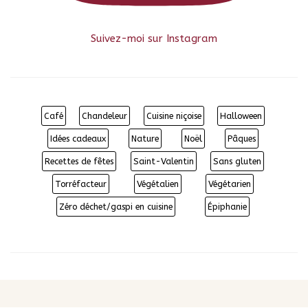
Suivez-moi sur Instagram
Café
Chandeleur
Cuisine niçoise
Halloween
Idées cadeaux
Nature
Noël
Pâques
Recettes de fêtes
Saint-Valentin
Sans gluten
Torréfacteur
Végétalien
Végétarien
Zéro déchet/gaspi en cuisine
Épiphanie