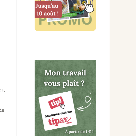
es,
de