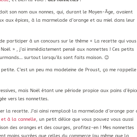
i doit son nom aux nonnes, qui, durant le Moyen-Âge, avaient
ux aux épices, à la marmelade d’orange et au miel dans leur
 participer à un concours sur le thème « La recette qui vous
 Noël » , j’ai immédiatement pensé aux nonnettes ! Ces petits
ourmands… surtout lorsqu’ils sont faits maison. 😉
 petite. C’est un peu ma madeleine de Proust, ça me rappelle
gressives, mais Noël étant une période propice aux pains d’épic
gée vers les nonnettes.
ter la recette. J’ai ainsi remplacé la marmelade d’orange par 
 et à la cannelle
, un petit délice que vous pouvez vous aussi
aison des oranges et des courges, profitez-en ! Mes nonnettes
ent moins sucrées que celles du commerce (ou même que la