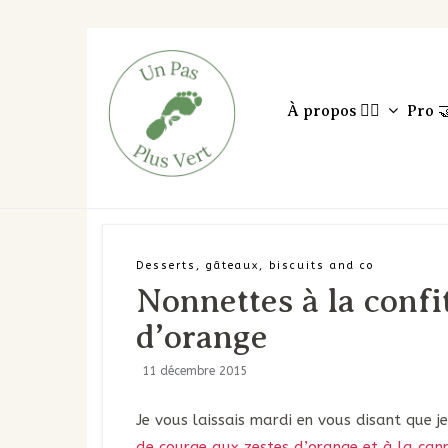
À propos 🙋‍♀️
Pro 
Desserts, gâteaux, biscuits and co
Nonnettes à la confi
d’orange
11 décembre 2015
Je vous laissais mardi en vous disant que 
de courge aux zestes d’orange et à la cann