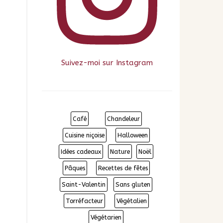
Suivez-moi sur Instagram
Café
Chandeleur
Cuisine niçoise
Halloween
Idées cadeaux
Nature
Noël
Pâques
Recettes de fêtes
Saint-Valentin
Sans gluten
Torréfacteur
Végétalien
Végétarien