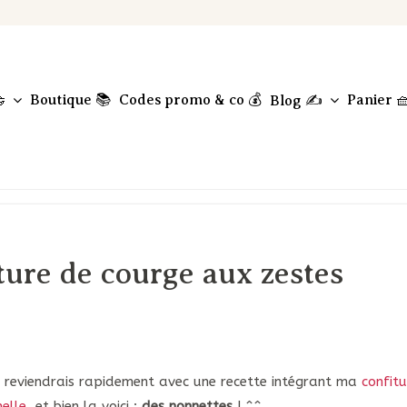
Boutique 📚
Codes promo & co 💰
Panier 

Blog ✍️
ture de courge aux zestes
je reviendrais rapidement avec une recette intégrant ma
confitu
elle
, et bien la voici :
des nonnettes
! ^^