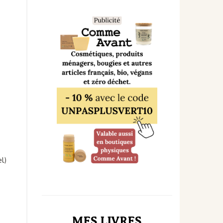
l)
MES LIVRES