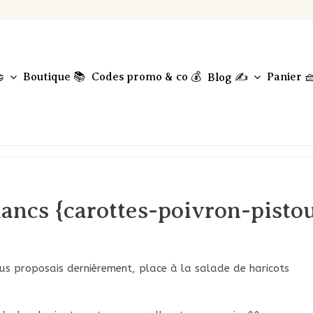
Boutique 📚
Codes promo & co 💰
Panier 

Blog ✍️
lancs {carottes-poivron-pisto
us proposais dernièrement, place à la salade de haricots