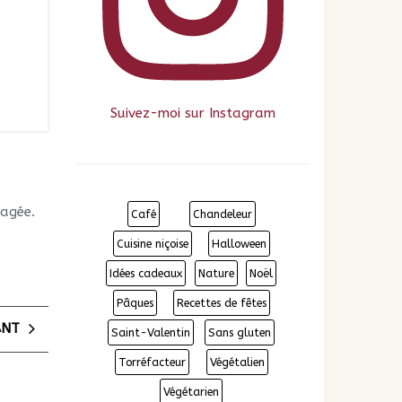
Suivez-moi sur Instagram
gagée.
Café
Chandeleur
Cuisine niçoise
Halloween
Idées cadeaux
Nature
Noël
Pâques
Recettes de fêtes
ANT
Saint-Valentin
Sans gluten
Torréfacteur
Végétalien
Végétarien