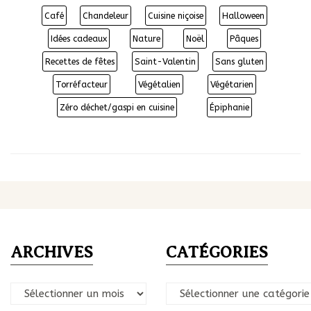
Café
Chandeleur
Cuisine niçoise
Halloween
Idées cadeaux
Nature
Noël
Pâques
Recettes de fêtes
Saint-Valentin
Sans gluten
Torréfacteur
Végétalien
Végétarien
Zéro déchet/gaspi en cuisine
Épiphanie
ARCHIVES
CATÉGORIES
Archives
Catégories