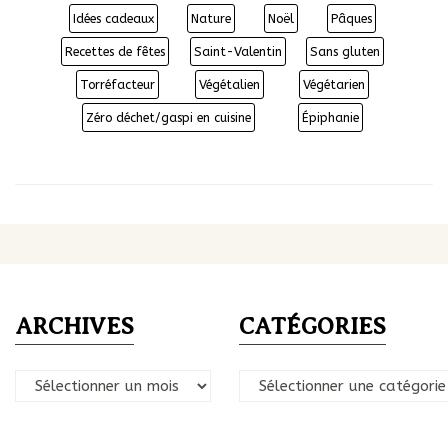
Idées cadeaux
Nature
Noël
Pâques
Recettes de fêtes
Saint-Valentin
Sans gluten
Torréfacteur
Végétalien
Végétarien
Zéro déchet/gaspi en cuisine
Épiphanie
ARCHIVES
CATÉGORIES
Archives
Catégories