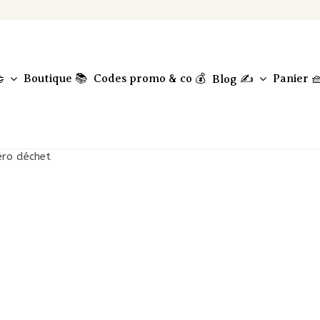
Boutique 📚
Codes promo & co 💰
Panier 

Blog ✍️
éro déchet